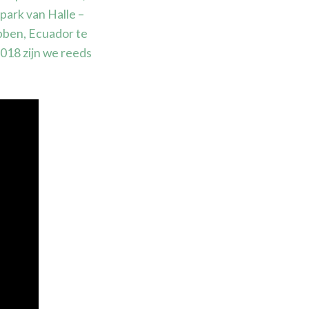
ark van Halle –
bben, Ecuador te
2018 zijn we reeds