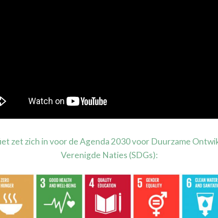
iet zet zich in voor de Agenda 2030 voor Duurzame Ontwik
Verenigde Naties (SDGs):