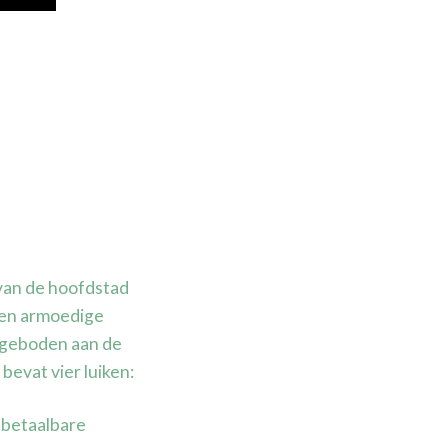
 van de hoofdstad
 en armoedige
ngeboden aan de
evat vier luiken:
 betaalbare