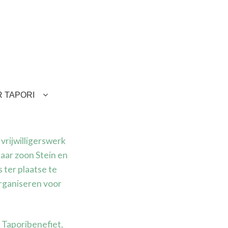
 TAPORI
rijwilligerswerk
haar zoon Stein en
s ter plaatse te
organiseren voor
e Taporibenefiet,