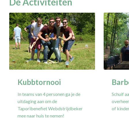
De Activiteiten
Kubbtornooi
Barb
In teams van 4 personen ga je de
Schuif a
uitdaging aan om de
overheer
Taporibenefiet Webdstrijdbeker
of kind
mee naar huis te nemen!