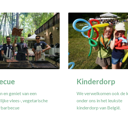
Kinderdorp
ecue
We verwelkomen ook de k
an en geniet van een
onder ons in het leukste
lijke vlees-, vegetarische
kinderdorp van België.
erbarbecue