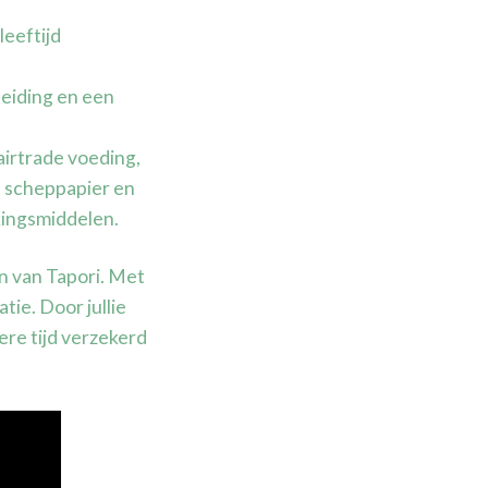
leeftijd
leiding en een
irtrade voeding,
t scheppapier en
kingsmiddelen.
n van Tapori. Met
tie. Door jullie
re tijd verzekerd