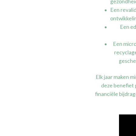
gezondhei
Een revali
ontwikkeli
Een ed
Een micro
recyclage
gesche
Elk jaar maken m
deze benefiet g
financiële bijdr