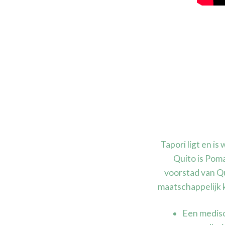
Tapori ligt en i
Quito is Pom
voorstad van Q
maatschappelijk 
Een medisc